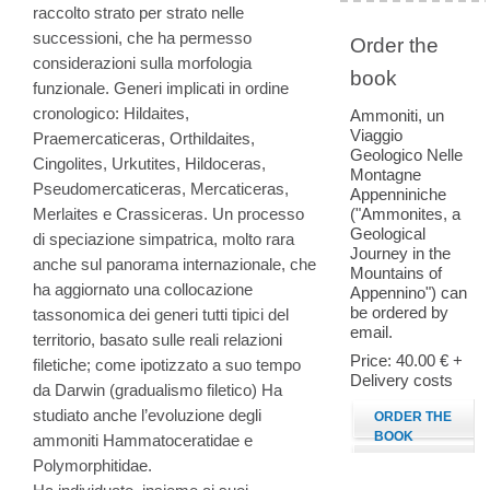
raccolto strato per strato nelle
successioni, che ha permesso
Order the
considerazioni sulla morfologia
book
funzionale. Generi implicati in ordine
cronologico: Hildaites,
Ammoniti, un
Viaggio
Praemercaticeras, Orthildaites,
Geologico Nelle
Cingolites, Urkutites, Hildoceras,
Montagne
Pseudomercaticeras, Mercaticeras,
Appenniniche
Merlaites e Crassiceras. Un processo
("Ammonites, a
Geological
di speciazione simpatrica, molto rara
Journey in the
anche sul panorama internazionale, che
Mountains of
ha aggiornato una collocazione
Appennino") can
be ordered by
tassonomica dei generi tutti tipici del
email.
territorio, basato sulle reali relazioni
Price: 40.00 € +
filetiche; come ipotizzato a suo tempo
Delivery costs
da Darwin (gradualismo filetico) Ha
studiato anche l’evoluzione degli
ORDER THE
BOOK
ammoniti Hammatoceratidae e
Polymorphitidae.