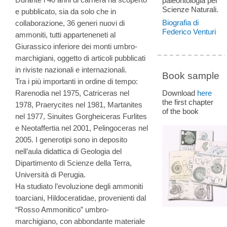
paleontologia per
Scienze Naturali.
e pubblicato, sia da solo che in
Biografia di
collaborazione, 36 generi nuovi di
Federico Venturi
ammoniti, tutti apparteneneti al
Giurassico inferiore dei monti umbro-
marchigiani, oggetto di articoli pubblicati
in riviste nazionali e internazionali.
Book sample
Tra i più importanti in ordine di tempo:
Rarenodia nel 1975, Catriceras nel
Download
here
the first chapter
1978, Praerycites nel 1981, Martanites
of the book
nel 1977, Sinuites Gorgheiceras Furlites
e Neotaffertia nel 2001, Pelingoceras nel
2005. I generotipi sono in deposito
nell’aula didattica di Geologia del
Dipartimento di Scienze della Terra,
Università di Perugia.
Ha studiato l’evoluzione degli ammoniti
toarciani, Hildoceratidae, provenienti dal
“Rosso Ammonitico” umbro-
marchigiano, con abbondante materiale