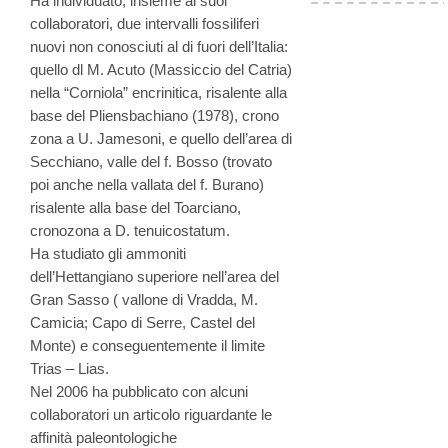
Ha individuato, insieme ai suoi
collaboratori, due intervalli fossiliferi
nuovi non conosciuti al di fuori dell’Italia:
quello dl M. Acuto (Massiccio del Catria)
nella “Corniola” encrinitica, risalente alla
base del Pliensbachiano (1978), crono
zona a U. Jamesoni, e quello dell’area di
Secchiano, valle del f. Bosso (trovato
poi anche nella vallata del f. Burano)
risalente alla base del Toarciano,
cronozona a D. tenuicostatum.
Ha studiato gli ammoniti
dell’Hettangiano superiore nell’area del
Gran Sasso ( vallone di Vradda, M.
Camicia; Capo di Serre, Castel del
Monte) e conseguentemente il limite
Trias – Lias.
Nel 2006 ha pubblicato con alcuni
collaboratori un articolo riguardante le
affinità paleontologiche