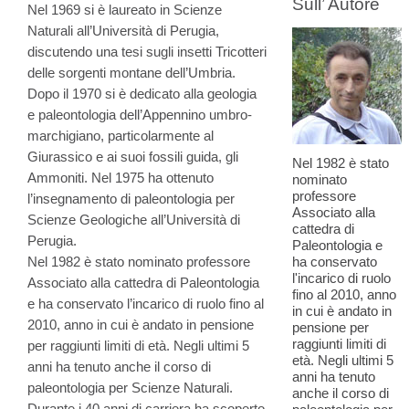
Sull’ Autore
Nel 1969 si è laureato in Scienze
Naturali all’Università di Perugia,
discutendo una tesi sugli insetti Tricotteri
delle sorgenti montane dell’Umbria.
Dopo il 1970 si è dedicato alla geologia
e paleontologia dell’Appennino umbro-
marchigiano, particolarmente al
Giurassico e ai suoi fossili guida, gli
Nel 1982 è stato
Ammoniti. Nel 1975 ha ottenuto
nominato
professore
l’insegnamento di paleontologia per
Associato alla
Scienze Geologiche all’Università di
cattedra di
Perugia.
Paleontologia e
Nel 1982 è stato nominato professore
ha conservato
l'incarico di ruolo
Associato alla cattedra di Paleontologia
fino al 2010, anno
e ha conservato l’incarico di ruolo fino al
in cui è andato in
2010, anno in cui è andato in pensione
pensione per
raggiunti limiti di
per raggiunti limiti di età. Negli ultimi 5
età. Negli ultimi 5
anni ha tenuto anche il corso di
anni ha tenuto
paleontologia per Scienze Naturali.
anche il corso di
Durante i 40 anni di carriera ha scoperto