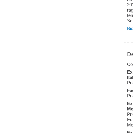
201
rag
ten
Sci
Bio
De
Cos
Ex
Ita
Pri
Fas
Pri
Ex
Me
Pri
Eu
Me
Ex