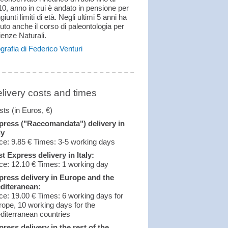
0, anno in cui è andato in pensione per
giunti limiti di età. Negli ultimi 5 anni ha
uto anche il corso di paleontologia per
enze Naturali.
grafia di Federico Venturi
livery costs and times
ts (in Euros, €)
press ("Raccomandata") delivery in
ly
ce: 9.85 € Times: 3-5 working days
t Express delivery in Italy:
ce: 12.10 € Times: 1 working day
press delivery in Europe and the
diteranean:
ce: 19.00 € Times: 6 working days for
rope, 10 working days for the
diterranean countries
press delivery in the rest of the