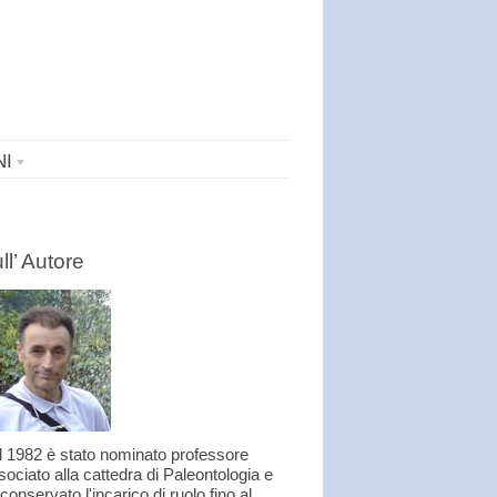
NI
ll’ Autore
l 1982 è stato nominato professore
ociato alla cattedra di Paleontologia e
conservato l'incarico di ruolo fino al