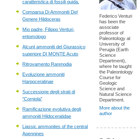
caratteristica di fossili guida.
Comparsa Di Ammoniti Del
Federico Venturi
Genere Hildoceras
has been the
associate
Mio padre, Filippo Venturi,
professor of
entomologo
Paleontology at
University of
AlcunI ammoniti del Giurassico
Perugia (Earth
superiore DI MONTE Acuto
Science
Department),
Ritrovamento Rarenodia
where he taught
the Paleontology
Evoluzione ammoniti
Course for
Harpoceratinae
Geologic
Science and
Successione degli strati di
Natural Science
“Corniola”
Department.
More about the
Ramificazione evolutiva degli
author
ammoniti Hildoceratidae
Liassic ammonites of the central
Apennines