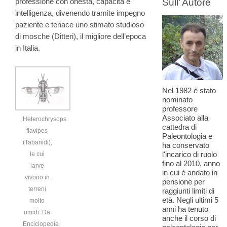
professione con onestà, capacità e
Sull’ Autore
intelligenza, divenendo tramite impegno
paziente e tenace uno stimato studioso
di mosche (Ditteri), il migliore dell’epoca
in Italia.
Nel 1982 è stato
nominato
professore
Associato alla
Heterochrysops
cattedra di
flavipes
Paleontologia e
(Tabanidi),
ha conservato
l'incarico di ruolo
le cui
fino al 2010, anno
larve
in cui è andato in
vivono in
pensione per
terreni
raggiunti limiti di
età. Negli ultimi 5
molto
anni ha tenuto
umidi. Da
anche il corso di
Enciclopedia