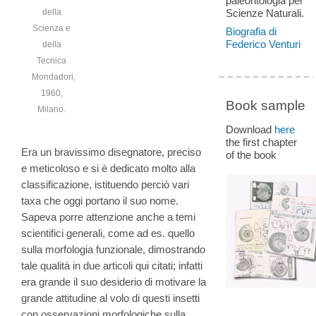
paleontologia per
Scienze Naturali.
della
Scienza e
Biografia di
Federico Venturi
della
Tecnica
Mondadori,
1960,
Book sample
Milano.
Download
here
the first chapter
Era un bravissimo disegnatore, preciso
of the book
e meticoloso e si è dedicato molto alla
classificazione, istituendo perciò vari
taxa che oggi portano il suo nome.
Sapeva porre attenzione anche a temi
scientifici generali, come ad es. quello
sulla morfologia funzionale, dimostrando
tale qualità in due articoli qui citati; infatti
era grande il suo desiderio di motivare la
grande attitudine al volo di questi insetti
con osservazioni morfologiche sulla